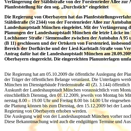
Verlängerung der Stäblistraße von der Forstenrieder Allee zur 
Planfeststellung für den sog. „Durchstich“ eingeleitet
Die Regierung von Oberbayern hat das Planfeststellungsverfahr
Stäblistraße (St 2344) von der Forstenrieder Allee zur Autobah
Landeshauptstadt München eingeleitet. Mit der Verlängerung de
Planungen der Landeshauptstadt München die letzte Lücke im S
Lochhamer Straße / Siemensallee zwischen der Autobahn A 95 
(B 11) geschlossen und der Ortskern von Forstenried, insbesonde
Bereich der Dorfkirche und der Liesl-Karlstadt-Straße vom Ver
Antrag dafür hat die Landeshauptstadt München am 28.09.2009
Oberbayern eingereicht. Die eingereichten Planunterlagen umfa
Die Regierung hat am 05.10.2009 die öffentliche Auslegung der Pl
der Träger der öffentlichen Belange veranlasst. Die Unterlagen werd
München im Dienstgebäude Friedensstraße 40 (Zi. 3.144) öffentlich 
Auskunft der Landeshauptstadt München voraussichtlich vom Monta
einschließlich Dienstag, den 01.12.2009, jeweils von Montag bis M
nerstag 8.00 – 19.00 Uhr und Freitag 8.00 bis 14.00 Uhr eingeseh
die Planung können bis zum Dienstag, den 15.12.2009 bei der Land
Regierung von Oberbayern erhoben werden.
Die Auslegung wird von der Landeshauptstadt München vorher noch
Diese Bekanntmachung wird auch die endgültigen Termine und Ausl